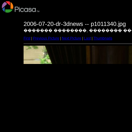
2006-07-20-dr-3dnews -- p1011340.jpg
������� ��������, �������� ����
First
|
Previous Picture
|
Next Picture
|
Last
|
Thumbnails