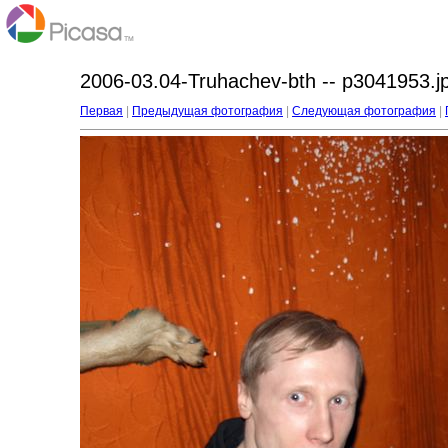
2006-03.04-Truhachev-bth -- p3041953.j
Первая
|
Предыдущая фотография
|
Следующая фотография
|