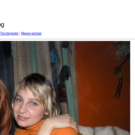
pg
Последняя
|
Мини-копии