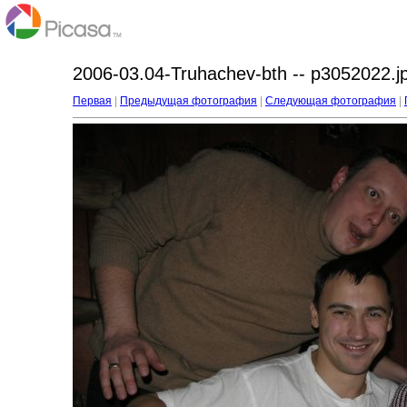
2006-03.04-Truhachev-bth -- p3052022.j
Первая
|
Предыдущая фотография
|
Следующая фотография
|