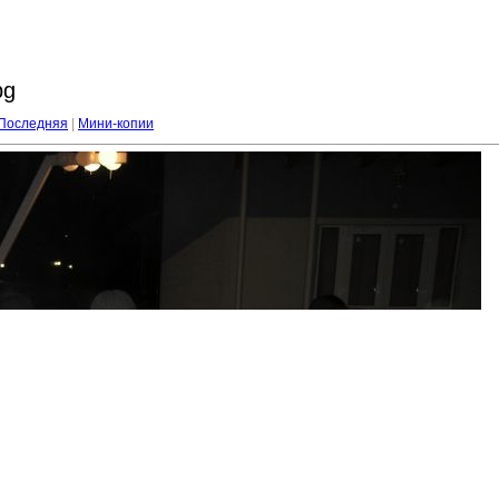
pg
Последняя
|
Мини-копии